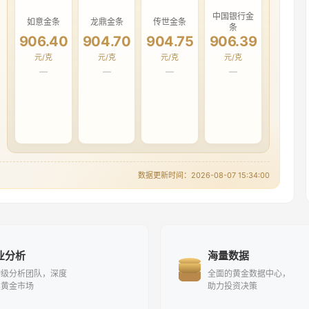
中国银行金
如意金条
龙鼎金条
传世金条
条
906.40
904.70
904.75
906.39
元/克
元/克
元/克
元/克
—
—
—
—
数据更新时间：
2026-08-07 15:34:00
业分析
海量数据
构级分析团队，深度
全面的黄金数据中心，
读黄金市场
助力投资决策