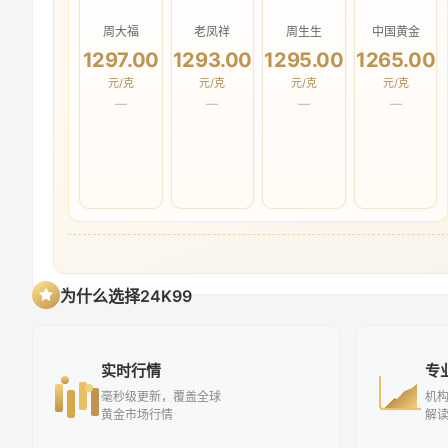
周大福
老凤祥
周生生
中国黄金
1297.00
1293.00
1295.00
1265.00
元/克
元/克
元/克
元/克
—
—
—
—
为什么选择24K99
实时行情
专
毫秒级更新，覆盖全球
机
黄金市场行情
解