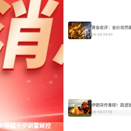
黄金收评：金价突然飙
08-06 06:46
伊朗突传重磅！路透独
08-06 07:55
 将赋予伊朗霍峡控