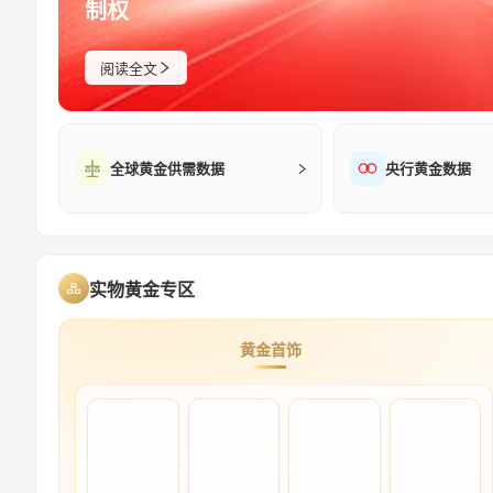
制权
SPDR Gold ETF持仓
CFTC 持仓报告
阅读全文
全球黄金供需数据
央行黄金数据
实物黄金专区
黄金首饰