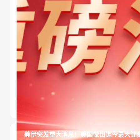
数据中心
美伊突发重大消息！美国做出迄今最大让步